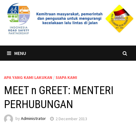
Skip
to
content
MENU
APA YANG KAMI LAKUKAN
/
SIAPA KAMI
MEET n GREET: MENTERI
PERHUBUNGAN
by
Administrator
2 December 2013