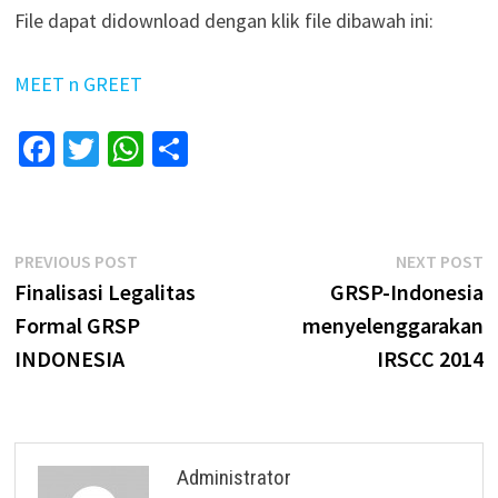
File dapat didownload dengan klik file dibawah ini:
MEET n GREET
Facebook
Twitter
WhatsApp
Share
Post
Previous
N
PREVIOUS POST
NEXT POST
post:
p
Finalisasi Legalitas
GRSP-Indonesia
navigation
Formal GRSP
menyelenggarakan
INDONESIA
IRSCC 2014
Administrator