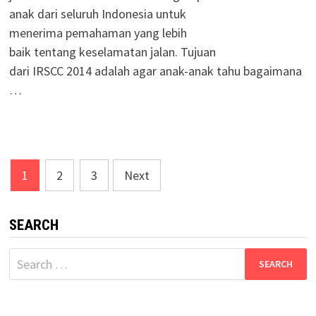
anak dari seluruh Indonesia untuk
menerima pemahaman yang lebih
baik tentang keselamatan jalan. Tujuan
dari IRSCC 2014 adalah agar anak-anak tahu bagaimana
…
Posts
1
2
3
Next
navigation
SEARCH
Search
for: