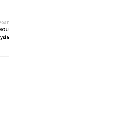
Next
POST
post:
 MOU
ysia